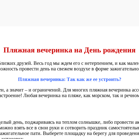
Пляжная вечеринка на День рождения
близких друзей. Весь год мы ждем его с нетерпением, и как мале
можность провести день на свежем воздухе в форме зажигательн
Пляжная вечеринка: Так как же ее устроить?
ен, а значит – и ограничений. Для многих пляжная вечеринка асс
настроение! Любая вечеринка на пляже, как морском, так и речно
 целый день, поджариваясь на теплом солнышке, либо провести
ожно взять все в свои руки и сотворить праздник самостоятельн
зажигательное пати. Выберете площадку на берегу для проведени
установку.