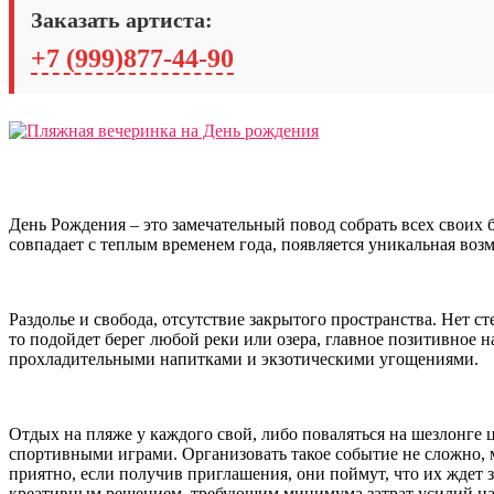
Заказать артиста:
+7 (999)877-44-90
День Рождения – это замечательный повод собрать всех своих 
совпадает с теплым временем года, появляется уникальная воз
Раздолье и свобода, отсутствие закрытого пространства. Нет ст
то подойдет берег любой реки или озера, главное позитивное 
прохладительными напитками и экзотическими угощениями.
Отдых на пляже у каждого свой, либо поваляться на шезлонге
спортивными играми. Организовать такое событие не сложно, м
приятно, если получив приглашения, они поймут, что их ждет 
креативным решением, требующим минимума затрат усилий на 