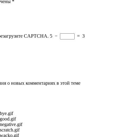
ечены
*
ерезагрузите CAPTCHA.
5
−
=
3
ения о новых комментариях в этой теме