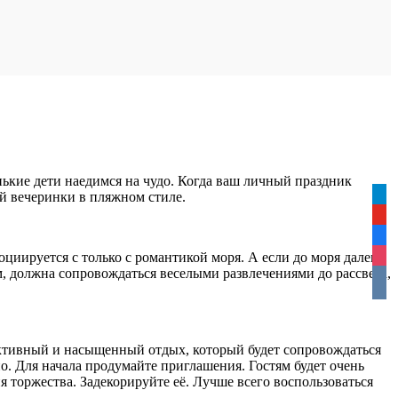
нькие дети наедимся на чудо. Когда ваш личный праздник
ой вечеринки в пляжном стиле.
tele
yout
face
оциируется с только с романтикой моря. А если до моря далеко,
inst
м, должна сопровождаться веселыми развлечениями до рассвета,
vkon
 активный и насыщенный отдых, который будет сопровождаться
о. Для начала продумайте приглашения. Гостям будет очень
я торжества. Задекорируйте её. Лучше всего воспользоваться