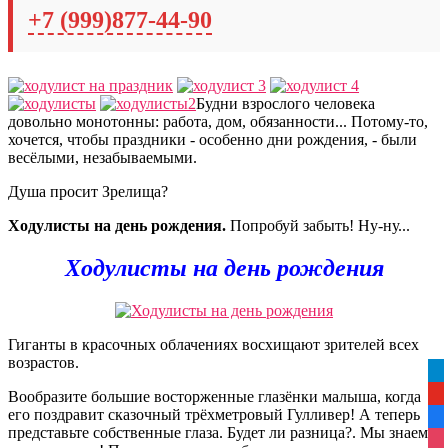
+7 (999)877-44-90
Будни взрослого человека
довольно монотонны: работа, дом, обязанности... Потому-то,
хочется, чтобы праздники - особенно дни рождения, - были
весёлыми, незабываемыми.
Душа просит Зрелища?
Ходулисты на день рождения
.
Попробуй забыть! Ну-ну...
Ходулисты на день рождения
Гиганты в красочных облачениях восхищают зрителей всех
возрастов.
tel
Вообразите большие восторженные глазёнки малыша, когда
yo
его поздравит сказочный трёхметровый Гулливер! А теперь
fa
представьте собственные глаза. Будет ли разница?. Мы знаем,
ins