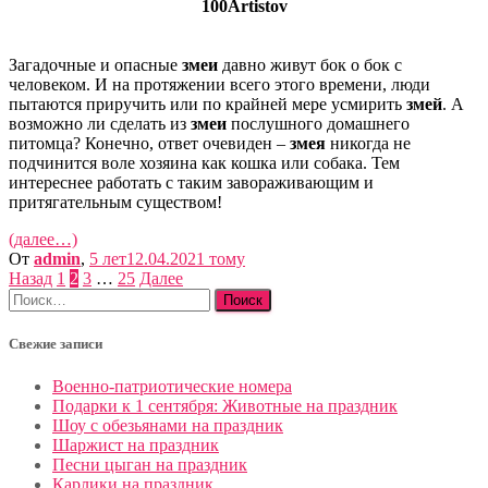
100Artistov
Загадочные и опасные
змеи
давно живут бок о бок с
человеком. И на протяжении всего этого времени, люди
пытаются приручить или по крайней мере усмирить
змей
. А
возможно ли сделать из
змеи
послушного домашнего
питомца? Конечно, ответ очевиден –
змея
никогда не
подчинится воле хозяина как кошка или собака. Тем
интереснее работать с таким завораживающим и
притягательным существом!
(далее…)
От
admin
,
5 лет
12.04.2021
тому
Пагинация
Назад
1
2
3
…
25
Далее
Найти:
записей
Свежие записи
Военно-патриотические номера
Подарки к 1 сентября: Животные на праздник
Шоу с обезьянами на праздник
Шаржист на праздник
Песни цыган на праздник
Карлики на праздник