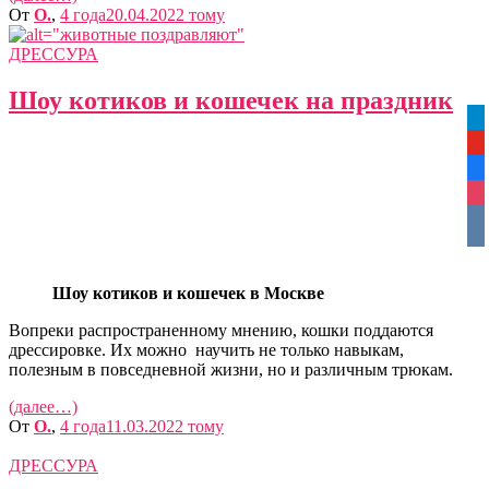
От
O.
,
4 года
20.04.2022
тому
ДРЕССУРА
Шоу котиков и кошечек на праздник
tel
yo
fa
ins
vko
Шоу котиков и кошечек в Москве
Вопреки распространенному мнению, кошки поддаются
дрессировке. Их можно научить не только навыкам,
полезным в повседневной жизни, но и различным трюкам.
(далее…)
От
O.
,
4 года
11.03.2022
тому
ДРЕССУРА