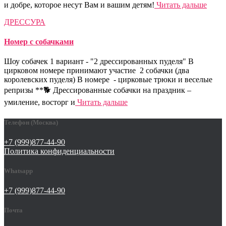
и добре, которое несут Вам и вашим детям!
Читать дальше
ДРЕССУРА
Номер с собачками
Шоу собачек 1 вариант - "2 дрессированных пуделя" В
цирковом номере принимают участие 2 собачки (два
королевских пуделя) В номере - цирковые трюки и веселые
репризы **🐕 Дрессированные собачки на праздник –
умиление, восторг и
Читать дальше
Телефон (Москва)
+7 (999)877-44-90
Политика конфиденциальности
Whatsapp
+7 (999)877-44-90
Почта