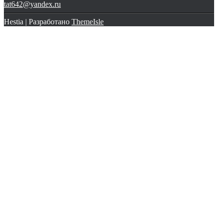
tat642@yandex.ru
Hestia | Разработано
ThemeIsle