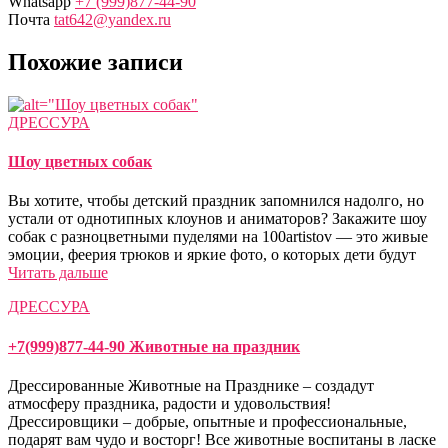
Whatsapp
+7 (999)877-44-90
Почта
tat642@yandex.ru
Похожие записи
ДРЕССУРА
Шоу цветных собак
Вы хотите, чтобы детский праздник запомнился надолго, но
устали от однотипных клоунов и аниматоров? Закажите шоу
собак с разноцветными пуделями на 100artistov — это живые
эмоции, феерия трюков и яркие фото, о которых дети будут
Читать дальше
ДРЕССУРА
+7(999)877-44-90 Животные на праздник
Дрессированные Животные на Празднике – создадут
атмосферу праздника, радости и удовольствия!
Дрессировщики – добрые, опытные и профессиональные,
подарят вам чудо и восторг! Все животные воспитаны в ласке