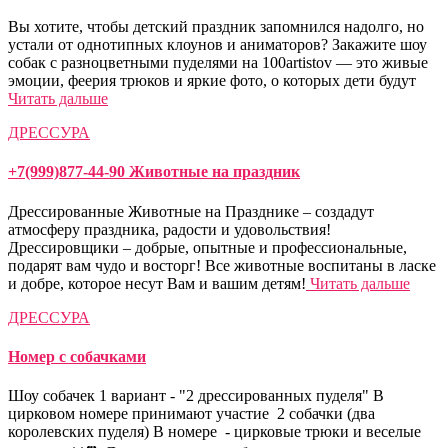
Вы хотите, чтобы детский праздник запомнился надолго, но
устали от однотипных клоунов и аниматоров? Закажите шоу
собак с разноцветными пуделями на 100artistov — это живые
эмоции, феерия трюков и яркие фото, о которых дети будут
Читать дальше
ДРЕССУРА
+7(999)877-44-90 Животные на праздник
Дрессированные Животные на Празднике – создадут
атмосферу праздника, радости и удовольствия!
Дрессировщики – добрые, опытные и профессиональные,
подарят вам чудо и восторг! Все животные воспитаны в ласке
и добре, которое несут Вам и вашим детям!
Читать дальше
ДРЕССУРА
Номер с собачками
Шоу собачек 1 вариант - "2 дрессированных пуделя" В
цирковом номере принимают участие 2 собачки (два
королевских пуделя) В номере - цирковые трюки и веселые