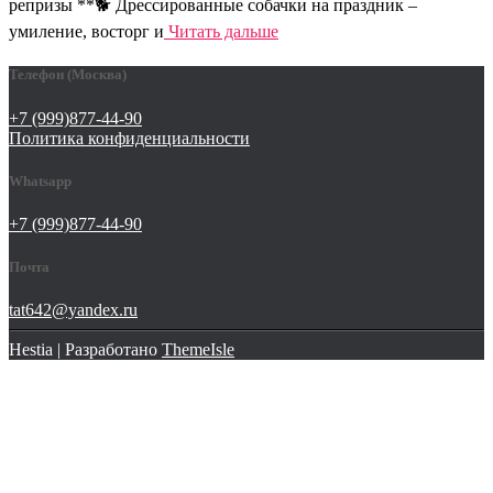
репризы **🐕 Дрессированные собачки на праздник –
умиление, восторг и
Читать дальше
Телефон (Москва)
+7 (999)877-44-90
Политика конфиденциальности
Whatsapp
+7 (999)877-44-90
Почта
tat642@yandex.ru
Hestia | Разработано
ThemeIsle