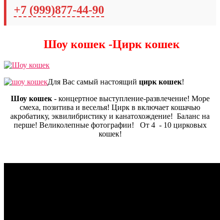
+7 (999)877-44-90
Шоу кошек -Цирк кошек
Для Вас самый настоящий
цирк кошек
!
Шоу кошек
- концертное выступление-развлечение! Море
смеха, позитива и веселья! Цирк в включает кошачью
акробатику, эквилибристику и канатохождение! Баланс на
перше! Великолепные фотографии! От 4 - 10 цирковых
кошек!