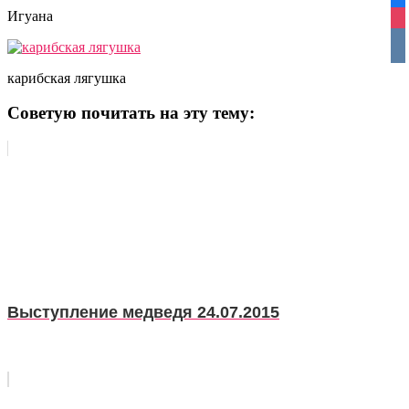
fa
Игуана
ins
vko
карибская лягушка
Советую почитать на эту тему:
Выступление медведя 24.07.2015