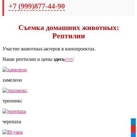
+7 (999)877-44-90
Съемка домашних животных:
Рептилии
Участие животных-актеров в кинопроектах.
Наши рептилии и цены
здесь
>>>
:
хамелеон
трионикс
черепаха
tel
yo