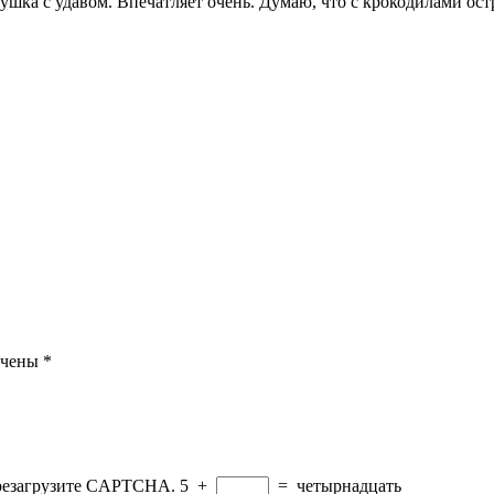
вушка с удавом. Впечатляет очень. Думаю, что с крокодилами о
ечены
*
ерезагрузите CAPTCHA.
5
+
=
четырнадцать