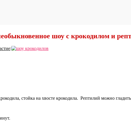
необыкновенное шоу с крокодилом и реп
астие
:
крокодила, стойка на хвосте крокодила. Рептилий можно гладить
инут.