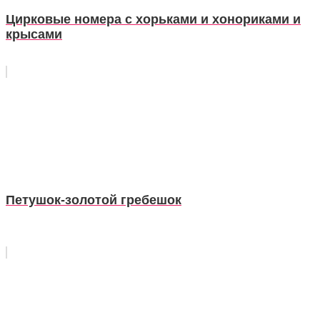
Цирковые номера с хорьками и хонориками и
крысами
Петушок-золотой гребешок