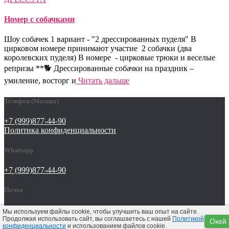
Номер с собачками
Шоу собачек 1 вариант - "2 дрессированных пуделя" В
цирковом номере принимают участие 2 собачки (два
королевских пуделя) В номере - цирковые трюки и веселые
репризы **🐕 Дрессированные собачки на праздник –
умиление, восторг и
Читать дальше
Телефон (Москва)
+7 (999)877-44-90
Политика конфиденциальности
Whatsapp
+7 (999)877-44-90
Почта
tat642@yandex.ru
Мы используем файлы cookie, чтобы улучшить ваш опыт на сайте.
Продолжая использовать сайт, вы соглашаетесь с нашей
Политикой
Окей
конфиденциальности
и использованием файлов cookie.
Hestia | Разработано
ThemeIsle