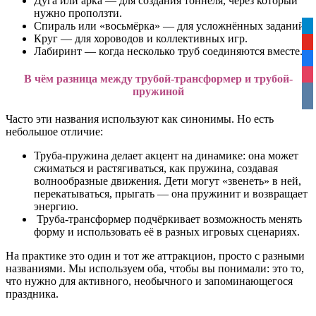
Дуга или арка — для создания тоннеля, через который
нужно проползти.
Спираль или «восьмёрка» — для усложнённых заданий.
tel
Круг — для хороводов и коллективных игр.
yo
Лабиринт — когда несколько труб соединяются вместе.
fa
ins
В чём разница между трубой-трансформер и трубой-
пружиной
vko
Часто эти названия используют как синонимы. Но есть
небольшое отличие:
Труба-пружина делает акцент на динамике: она может
сжиматься и растягиваться, как пружина, создавая
волнообразные движения. Дети могут «звенеть» в ней,
перекатываться, прыгать — она пружинит и возвращает
энергию.
Труба-трансформер подчёркивает возможность менять
форму и использовать её в разных игровых сценариях.
На практике это один и тот же аттракцион, просто с разными
названиями. Мы используем оба, чтобы вы понимали: это то,
что нужно для активного, необычного и запоминающегося
праздника.