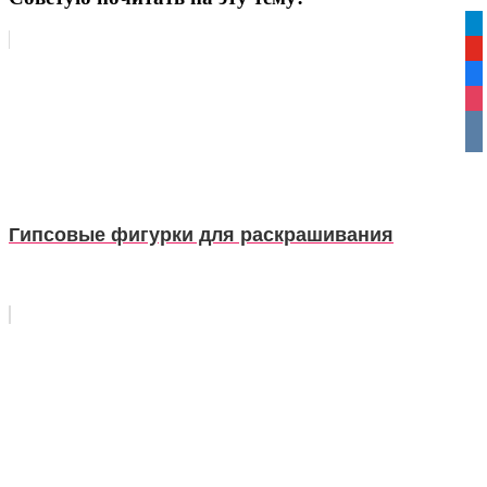
tel
yo
fa
ins
vko
Гипсовые фигурки для раскрашивания