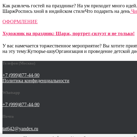
Как развлечь гостей на празднике? На ум приходит много идей
ШаржРоспись хной в индийском стилеЧто подарить на день
Чи
ОФОРМЛЕНИЕ
Художник на праздник: Шарж, портрет-силуэт и не только!
У вас намечается торжественное мероприятие? Вы хотите прия
на эту тему:Кутюрье-шоуОрганизация и проведение детской д
Телефон (Москва)
+7 (999)877-44-90
Политика конфиденциальности
Whatsapp
+7 (999)877-44-90
Почта
tat642@yandex.ru