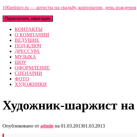
100artistov.ru — артисты на свадьбу, корпоратив, день рождения
Переключить навигацию
КОНТАКТЫ
О КОМПАНИИ
ВЕДУЩИЕ
ПОД-КЛЮЧ
ДРЕССУРА
МУЗЫКА
ШОУ
ОФОРМЛЕНИЕ
СЦЕНАРИИ
ФОТО
ХУДОЖНИКИ
Художник-шаржист на 
Опубликовано от
admin
на
01.03.2013
01.03.2013