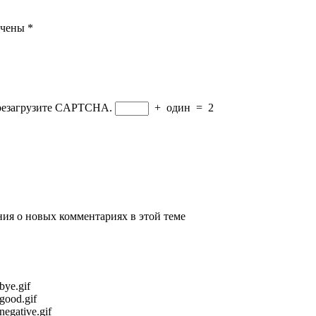
ечены
*
ерезагрузите CAPTCHA.
+
один
=
2
ения о новых комментариях в этой теме