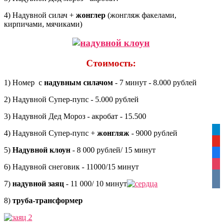
4) Надувной силач +
жонглер
(жонгляж факелами,
кирпичами, мячиками)
Стоимость:
1) Номер с
надувным силачом
- 7 минут - 8.000 рублей
2) Надувной Супер-пупс - 5.000 рублей
3) Надувной Дед Мороз - акробат - 15.500
tel
4) Надувной Супер-пупс +
жонгляж
- 9000 рублей
yo
5)
Надувной клоун
- 8 000 рублей/ 15 минут
fa
ins
6) Надувной снеговик - 11000/15 минут
vko
7)
надувной заяц
- 11 000/ 10 минут
8)
труба-трансформер