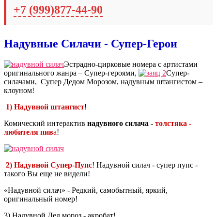
+7 (999)877-44-90
Надувные Силачи - Супер-Герои
Эстрадно-цирковые номера с артистами
оригинального жанра – Супер-героями,
Супер-
силачами, Супер Дедом Морозом, надувным штангистом –
клоуном!
1) Надувной штангист
!
Комический интерактив
надувного силача
-
толстяка -
любителя пив
а
!
2) Надувной Супер-Пупс
! Надувной силач - супер пупс -
такого Вы еще не видели!
«Надувной силач» - Редкий, самобытный, яркий,
оригинальный номер!
3) Надувной Дед мороз - акробат!