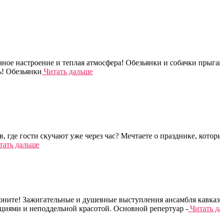
чное настроение и теплая атмосфера! Обезьянки и собачки прыг
ь! Обезьянки
Читать дальше
 где гости скучают уже через час? Мечтаете о празднике, котор
ать дальше
ните! Зажигательные и душевные выступления ансамбля кавказск
циями и неподдельной красотой. Основной репертуар -
Читать д