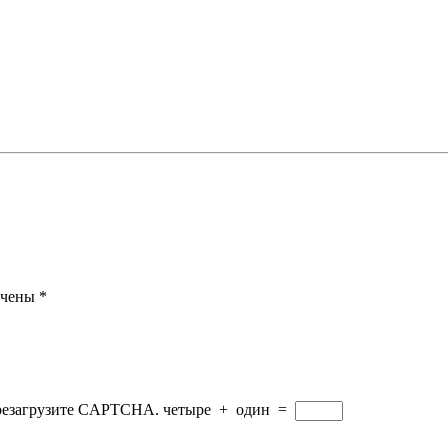
ечены
*
ерезагрузите CAPTCHA.
четыре
+
один
=