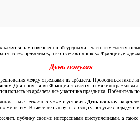
х кажутся нам совершенно абсурдными, часть отмечается тольк
один из тех праздников, что отмечают лишь во Франции, в одно
День попугая
ревнования между стрелками из арбалета. Проводиться такие и
олом Дня попугая во Франции является семикилограммовый и
тся попасть из арбалета все участника праздника. Победитель по
дника, вы с легкостью можете устроить
День попугая
на детско
а по мишеням. В такой день шоу настоящих попугаев порадует к
еселить публику своими интересными выступлениями, а также в