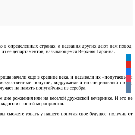
о в определенных странах, а названия других дают нам повод,
м из ее департаментов, называющемся Верхняя Гаронна.
tele
yout
face
грища начали еще в средние века, и называли их «попугаевыми
inst
скусственный попугай, водружаемый на специальный столб,
vkon
лучает на память попугайчика из серебра.
м дне рождения или на веселой дружеской вечеринке. И это не
аждого из гостей мероприятия.
ы сможете узнать у нашего попугая свое будущее, получив от