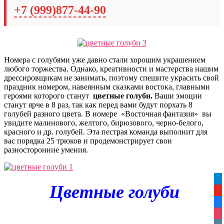
+7 (999)877-44-90
Номера с голубями уже давно стали хорошим украшением
любого торжества. Однако, креативности и мастерства нашим
дрессировщикам не занимать, поэтому спешите украсить свой
праздник номером, навеянным сказками востока, главными
героями которого станут
ц
ветные голуби.
Ваши эмоции
станут ярче в 8 раз, так как перед вами будут порхать 8
голубей разного цвета.
В номере «Восточная фантазия» вы
увидите малинового, желтого, бирюзового, черно-белого,
красного и др. голубей. Эта пестрая команда выполнит для
вас порядка 25 трюков и продемонстрирует свои
разносторонние умения.
tel
Цветные голуби
yo
fa
ins