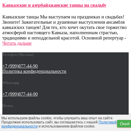
Кавказские и азербайджанские танцы на свадьбу
Кавказские танцы Мы выступаем на праздниках и свадьбах!
Звоните! Зажигательные и душевные выступления ансамбля
кавказских танцев! Для тех, кто хочет окутать свое торжество
атмосферой настоящего Кавказа, наполненным страстью,
традициями и неподдельной красотой. Основной репертуар -
Читать дальше
Телефон (Москва)
+7 (999)877-44-90
Политика конфиденциальности
Whatsapp
+7 (999)877-44-90
Почта
tat642@yandex.ru
Мы используем файлы cookie, чтобы улучшить ваш опыт на сайте.
Продолжая использовать сайт, вы соглашаетесь с нашей
Политикой
Окей
конфиденциальности
и использованием файлов cookie.
Hestia | Разработано
ThemeIsle