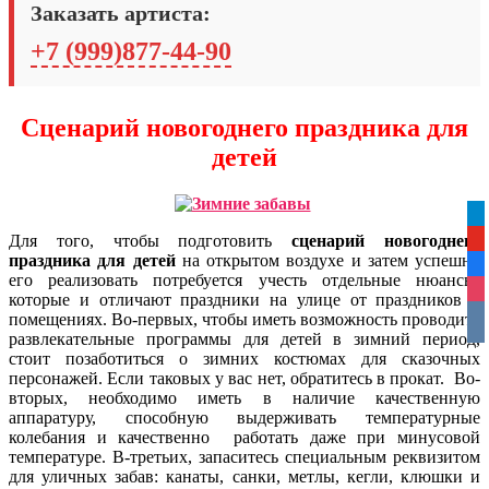
Заказать артиста:
+7 (999)877-44-90
Сценарий новогоднего праздника для
детей
tel
Для того, чтобы подготовить
сценарий
новогоднего
yo
праздника для детей
на открытом воздухе и затем успешно
fa
его реализовать потребуется учесть отдельные нюансы,
ins
которые и отличают праздники на улице от праздников в
vko
помещениях.
Во-первых, чтобы иметь возможность проводить
развлекательные программы для детей в зимний период,
стоит позаботиться о зимних костюмах для сказочных
персонажей. Если таковых у вас нет, обратитесь в прокат. Во-
вторых, необходимо иметь в наличие качественную
аппаратуру, способную выдерживать температурные
колебания и качественно работать даже при минусовой
температуре. В-третьих, запаситесь специальным реквизитом
для уличных забав: канаты, санки, метлы, кегли, клюшки и