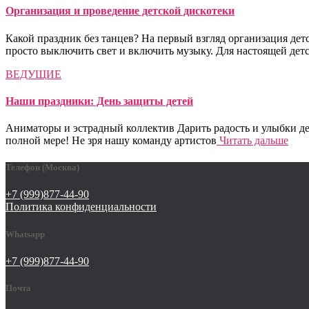
Организация и проведение детской дискотеки
Какой праздник без танцев? На первый взгляд организация дет
просто выключить свет и включить музыку. Для настоящей дет
ВЕДУЩИЕ
Наши праздники: День защиты детей
Аниматоры и эстрадный коллектив Дарить радость и улыбки де
полной мере! Не зря нашу команду артистов
Читать дальше
Телефон (Москва)
+7 (999)877-44-90
Политика конфиденциальности
Whatsapp
+7 (999)877-44-90
Почта