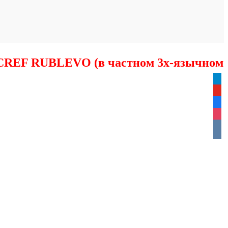
 CREF RUBLEVO (в частном 3х-язычном
tele
yout
face
inst
vkon