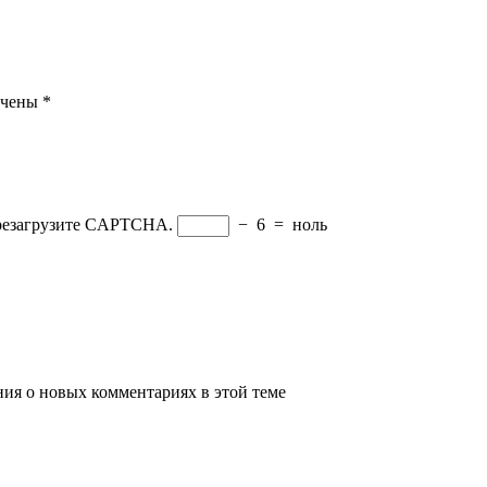
ечены
*
ерезагрузите CAPTCHA.
−
6
=
ноль
ения о новых комментариях в этой теме