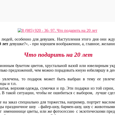
людей, особенно для девушек. Наступления этого дня они жду
0 лет
девушке?», - при хорошем воображении, а, главное, жела
Что подарить на 20 лет
иционным букетом цветов, хрустальной вазой или ювелирным ук
лько предложений, чем можно порадовать юную юбиляршу в день
о увлечена, то подарок может быть выбран в тему ее увлече
цы и т.п.
латья, верхняя одежда, сумочки и пр. Эти подарки из той сери
. В такой ситуации, чтобы не ошибиться с выбором, лучше сде
 на заказ специально для торжества, например, портрет масл
ицы праздничное шоу - файер-шоу, бармен-шоу, шоу с животным
арит имениннице цветы, или же фотосессию с экзотическими пре