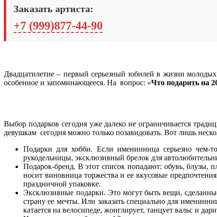
Заказать артиста:
+7 (999)877-44-90
Двадцатилетие – первый серьезный юбилей в жизни молодых 
особенное и запоминающееся.
На вопрос: «
Что подарить на 2
Выбор подарков сегодня уже далеко не ограничивается трад
девушкам сегодня можно только позавидовать. Вот лишь неско
Подарки для хобби. Если именинница серьезно чем-т
рукодельницы, эксклюзивный брелок для автолюбительни
Подарок-бренд. В этот список попадают: обувь, блузы, п
носит виновница торжества и ее вкусовые предпочтения
праздничной упаковке.
Эксклюзивные подарки. Это могут быть вещи, сделанные
страну ее мечты. Или заказать специально для именинн
катается на велосипеде, жонглирует, танцует вальс и д