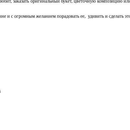
 любит, заказать оригинальный букет, цветочную композицию и
енне и с огромным желанием порадовать ее, удивить и сделать э
а