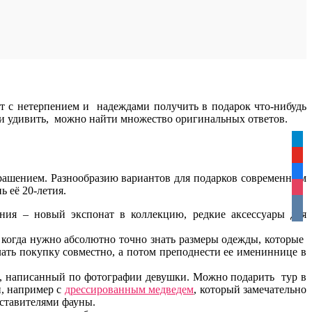
т с нетерпением и надеждами получить в подарок что-нибудь
нии удивить, можно найти множество оригинальных ответов.
tele
yout
face
рашением. Разнообразию вариантов для подарков современным
inst
 её 20-летия.
vkon
ния – новый экспонат в коллекцию, редкие аксессуары для
и, когда нужно абсолютно точно знать размеры одежды, которые
лать покупку совместно, а потом преподнести ее имениннице в
ом, написанный по фотографии девушки. Можно подарить тур в
и, например с
дрессированным медведем
, который замечательно
дставителями фауны.