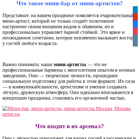
Что такое мини-бар от мини-артистов?
tel
Представьте: на вашем празднике появляется очаровательный
yo
мини-артист, который не только создаёт позитивное
fa
настроение своим внешним видом и обаянием, но и
профессионально управляет барной стойкой. Это яркое и
ins
неожиданное сочетание, которое неизменно вызывает восторг
vko
у гостей любого возраста.
Важно понимать: наши
мини-артисты
— это не
профессиональные бармены с многолетним опытом в ночных
заведениях. Они — творческие личности, прошедшие
специальную подготовку для работы в этом формате. Их сила
— в коммуникабельности, артистизме и умении создавать
лёгкую, дружескую атмосферу. Они идеально вписываются в
концепцию праздника, становясь его органичной частью.
Что входит в их арсенал?
Они с лёгкостью приготовят для ваших гостей классические и