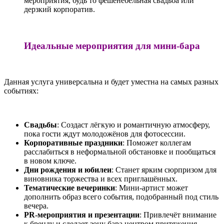
мероприятия, будь то фешенебельная свадьба или
дерзкий корпоратив.
Идеальные мероприятия для мини-бара
Данная услуга универсальна и будет уместна на самых разных
событиях:
Свадьбы
: Создаст лёгкую и романтичную атмосферу,
пока гости ждут молодожёнов для фотосессии.
Корпоративные праздники
: Поможет коллегам
расслабиться в неформальной обстановке и пообщаться
в новом ключе.
Дни рождения и юбилеи
: Станет ярким сюрпризом для
виновника торжества и всех приглашённых.
Тематические вечеринки
: Мини-артист может
дополнить образ всего события, подобранный под стиль
вечера.
PR-мероприятия и презентации
: Привлечёт внимание
к бренду и сделает зону бара центром притяжения