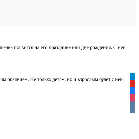
ошечка появится на его празднике или дне рождения. С ней
tele
м обаянием. Не только детям, но и взрослым будет с ней
yout
face
inst
vkon