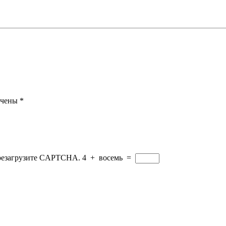
ечены
*
ерезагрузите CAPTCHA.
4
+
восемь
=