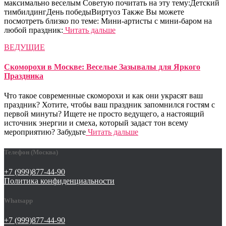
максимально веселым Советую почитать на эту тему:Детский
тимбилдингДень победыВиртуоз Также Вы можете
посмотреть близко по теме: Мини-артисты с мини-баром на
любой праздник:
Читать дальше
ВЕДУЩИЕ
Скоморохи в Москве: Веселые Зазывалы для Яркого
Праздника
Что такое современные скоморохи и как они украсят ваш
праздник? Хотите, чтобы ваш праздник запомнился гостям с
первой минуты? Ищете не просто ведущего, а настоящий
источник энергии и смеха, который задаст тон всему
мероприятию? Забудьте
Читать дальше
Телефон (Москва)
+7 (999)877-44-90
Политика конфиденциальности
Whatsapp
+7 (999)877-44-90