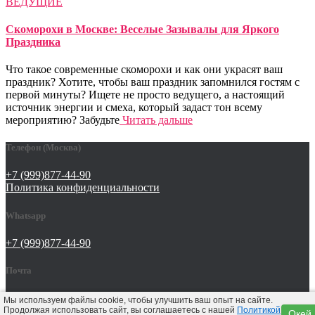
ВЕДУЩИЕ
Скоморохи в Москве: Веселые Зазывалы для Яркого
Праздника
Что такое современные скоморохи и как они украсят ваш
праздник? Хотите, чтобы ваш праздник запомнился гостям с
первой минуты? Ищете не просто ведущего, а настоящий
источник энергии и смеха, который задаст тон всему
мероприятию? Забудьте
Читать дальше
Телефон (Москва)
+7 (999)877-44-90
Политика конфиденциальности
Whatsapp
+7 (999)877-44-90
Почта
tat642@yandex.ru
Мы используем файлы cookie, чтобы улучшить ваш опыт на сайте.
Продолжая использовать сайт, вы соглашаетесь с нашей
Политикой
Окей