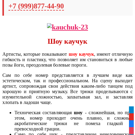
+7 (999)877-44-90
Шоу каучук
Артисты, которые показывают
шоу каучук
, имеют отличную
гибкость и пластику, что позволяет им становиться в любые
позы йоги, преодолевая болевые пороги.
Сам по себе номер представляется в лучшем виде как
эстетическом, так и профессиональном. На сцену выходит
артист, сопровождая свои действия каким-либо танцем под
хорошую и приятную музыку. Все трюки проделываются с
изумительной сложностью, захватывая зал, и заставляя
хлопать в ладоши чаще.
tel
Техническая составляющая
шоу
- сложнейшая, но при
этом, номер проходит очень плавно, и сложные
yo
акробатические трюки не помеха гладкой и
fa
превосходной грации.
ins
Само по себе шоу - представление нечеловеческих