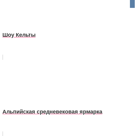
vko
Шоу Кельты
Альпийская средневековая ярмарка