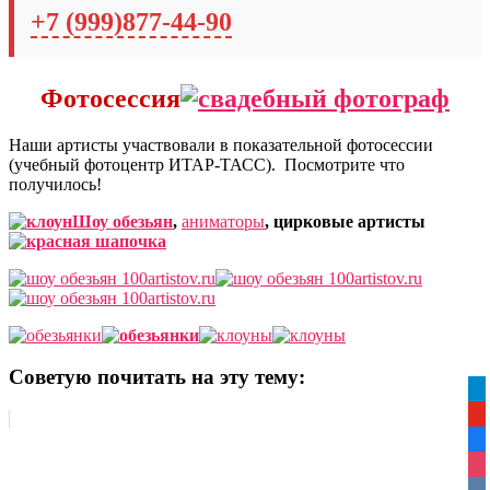
+7 (999)877-44-90
Фотосессия
Наши артисты участвовали в показательной фотосессии
(учебный фотоцентр ИТАР-ТАСС). Посмотрите что
получилось!
Шоу обезьян
,
аниматоры
, цирковые артисты
Советую почитать на эту тему:
tel
yo
fa
ins