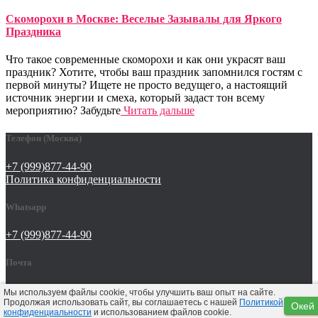
Скоморохи в Москве: Веселые Зазывалы для Яркого
Праздника
Что такое современные скоморохи и как они украсят ваш
праздник? Хотите, чтобы ваш праздник запомнился гостям с
первой минуты? Ищете не просто ведущего, а настоящий
источник энергии и смеха, который задаст тон всему
мероприятию? Забудьте
Читать дальше
Телефон (Москва)
+7 (999)877-44-90
Политика конфиденциальности
Whatsapp
+7 (999)877-44-90
Почта
tat642@yandex.ru
Мы используем файлы cookie, чтобы улучшить ваш опыт на сайте.
Продолжая использовать сайт, вы соглашаетесь с нашей
Политикой
Окей
конфиденциальности
и использованием файлов cookie.
Hestia | Разработано
ThemeIsle