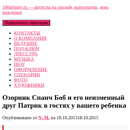
100artistov.ru — артисты на свадьбу, корпоратив, день
рождения
Переключить навигацию
КОНТАКТЫ
О КОМПАНИИ
ВЕДУЩИЕ
ПОД-КЛЮЧ
ДРЕССУРА
МУЗЫКА
ШОУ
ОФОРМЛЕНИЕ
СЦЕНАРИИ
ФОТО
ХУДОЖНИКИ
Озорник Спанч Боб и его неизменный
друг Патрик в гостях у вашего ребенка
Опубликовано от
N. M.
на
18.10.2015
18.10.2015