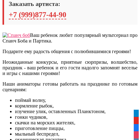
Заказать артиста:
+7 (999)877-44-90
Ваш ребенок любит популярный мультсериал про
Спанч Боба и Партика.
Подарите ему радость общения с полюбившимися героями!
Неожиданные конкурсы, приятные сюрпризы, волшебство,
праздник - ваш ребенок и его гости надолго запомнят веселье
и игры с нашими героями!
Наши аниматоры готовы работать на празднике по готовым
сценариям:
поймай волну,
кормление рыбок,
изучение улик, оставленных Планктоном,
tel
гонки чудиков,
yo
скачки на морских жителях,
приготовление пиццы,
fa
мыльный беспредел,
ins
океаническая дискотека,