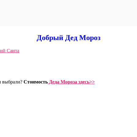
Добрый Дед Мороз
ы выбрали?
Стоимость
Деда Мороза
здесь>>