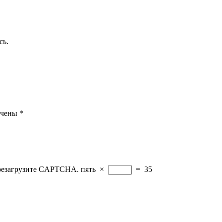
сь.
ечены
*
ерезагрузите CAPTCHA.
пять
×
=
35