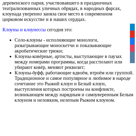
деревенского парня, участвовавшего в праздничных
театрализованных уличных обрядах, в народных фарсах,
клоунада уверенно заняла свое место в современном
цирковом искусстве и в наших сердцах.
tel
Клоуны и клоунессы
сегодня это:
yo
Соло-клоуны - исполняющие монологи,
fa
разыгрывающие моноскетчи и показывающие
ins
акробатические трюки;
Клоуны-ковёрные, артисты, выступающие в паузах
vko
между номерами программы, когда расстилают или
убирают ковёр, меняют реквизит;
Клоуны-буфф, работающие вдвоём, втроём или группой.
Традиционное и самое популярное и любимое в народе
сочетание это Рыжий клоун и Белый клоун,
выступления которых построены на конфликте,
возникающем между нарядным и самоуверенным Белым
клоуном и неловким, нелепым Рыжим клоуном.