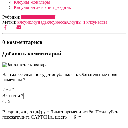
Клоуны-жонглеры
Клоуны на детский праздник
Рубрики:
ВЕДУЩИЕ
ШОУ
Метки:
клоун
клоунада
клоунесса
Клоуны и клоунессы
0 комментариев
Добавить комментарий
Ваш адрес email не будет опубликован.
Обязательные поля
помечены
*
Имя
*
Эл.почта
*
Сайт
Введи нужную цифру
*
Лимит времени истёк. Пожалуйста,
перезагрузите CAPTCHA.
шесть
+
6
=