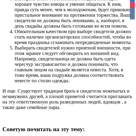
хорошее чувство юмора и умение общаться. К ним,
ins
правда суть менее, чем к молодоженам, будет приковано
vko
пристальное внимание на протяжении торжества. Ваши
свидетели не должны быть ленивыми, а, наоборот, в
день свадьбы должны быть готовыми во всем помочь.
Обязательным качеством при выборе свидетеля должно
стать наличие организаторских способностей, чтобы во
время праздника сглаживать непредвиденные моменты.
Выбирать свидетелей нужно приятной внешности, при
этом заранее следует обговорить их внешний вид.
Например, свидетельница не должна быть одета
чересчур экстравагантно и должна понимать, что
главным лицом на свадьбе является невеста. Хотя, в
тоже время, ваша подружка должна соответствовать
невесте по стилю одежды.
И еще. Существует традиция брать в свидетели неженатых и
незамужних друзей, а плохой приметой считается приглашать
на эту ответственную роль разведенных людей, вдовцов , а
также даже семейные пары.
Советую почитать на эту тему: