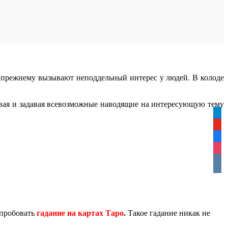
 прежнему вызывают неподдельный интерес у людей. В колоде
ывая и задавая всевозможные наводящие на интересующую тему
tele
yout
face
inst
vkon
опробовать
гадание на картах Таро
.
Такое гадание никак не