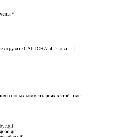
ечены
*
ерезагрузите CAPTCHA.
4
×
два
=
ения о новых комментариях в этой теме