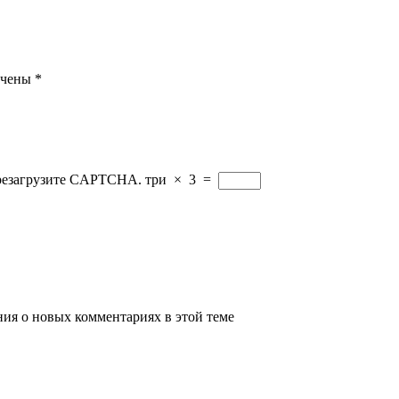
ечены
*
ерезагрузите CAPTCHA.
три
×
3
=
ения о новых комментариях в этой теме