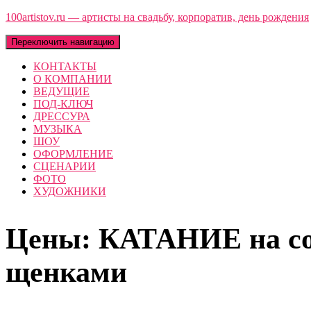
100artistov.ru — артисты на свадьбу, корпоратив, день рождения
Переключить навигацию
КОНТАКТЫ
О КОМПАНИИ
ВЕДУЩИЕ
ПОД-КЛЮЧ
ДРЕССУРА
МУЗЫКА
ШОУ
ОФОРМЛЕНИЕ
СЦЕНАРИИ
ФОТО
ХУДОЖНИКИ
Цены: КАТАНИЕ на соб
щенками