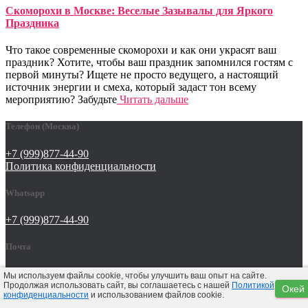
Скоморохи в Москве: Веселые Зазывалы для Яркого
Праздника
Что такое современные скоморохи и как они украсят ваш
праздник? Хотите, чтобы ваш праздник запомнился гостям с
первой минуты? Ищете не просто ведущего, а настоящий
источник энергии и смеха, который задаст тон всему
мероприятию? Забудьте
Читать дальше
Телефон (Москва)
+7 (999)877-44-90
Политика конфиденциальности
Whatsapp
+7 (999)877-44-90
Почта
tat642@yandex.ru
Мы используем файлы cookie, чтобы улучшить ваш опыт на сайте.
Продолжая использовать сайт, вы соглашаетесь с нашей
Политикой
Окей
конфиденциальности
и использованием файлов cookie.
Hestia | Разработано
ThemeIsle