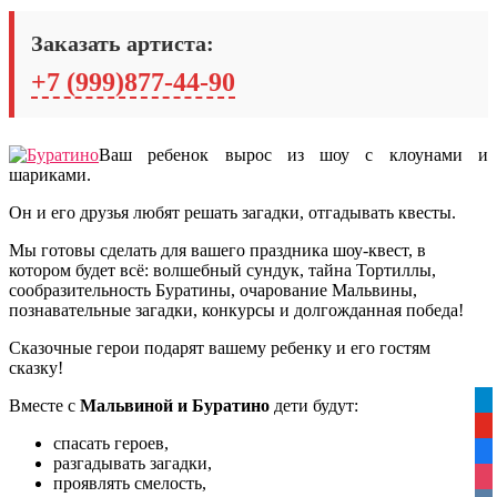
Заказать артиста:
+7 (999)877-44-90
Ваш ребенок вырос из шоу с клоунами и
шариками.
Он и его друзья любят решать загадки, отгадывать квесты.
Мы готовы сделать для вашего праздника шоу-квест, в
котором будет всё: волшебный сундук, тайна Тортиллы,
сообразительность Буратины, очарование Мальвины,
познавательные загадки, конкурсы и долгожданная победа!
Сказочные герои подарят вашему ребенку и его гостям
сказку!
tel
Вместе с
Мальвиной и Буратино
дети будут:
yo
спасать героев,
fa
разгадывать загадки,
ins
проявлять смелость,