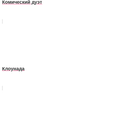
Комический дуэт
Клоунада