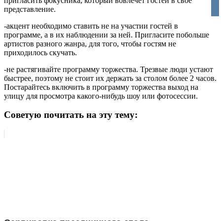
пригласить фокусника, который вовлечет гостей в свое
vko
представление.
-акцент необходимо ставить не на участии гостей в
программе, а в их наблюдении за ней. Пригласите побольше
артистов разного жанра, для того, чтобы гостям не
приходилось скучать.
-не растягивайте программу торжества. Трезвые люди устают
быстрее, поэтому не стоит их держать за столом более 2 часов.
Постарайтесь включить в программу торжества выход на
улицу для просмотра какого-нибудь шоу или фотосессии.
Советую почитать на эту тему: