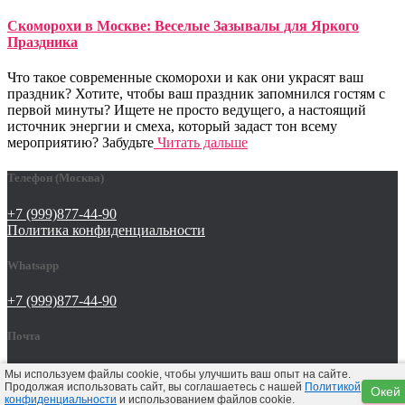
Скоморохи в Москве: Веселые Зазывалы для Яркого
Праздника
Что такое современные скоморохи и как они украсят ваш
праздник? Хотите, чтобы ваш праздник запомнился гостям с
первой минуты? Ищете не просто ведущего, а настоящий
источник энергии и смеха, который задаст тон всему
мероприятию? Забудьте
Читать дальше
Телефон (Москва)
+7 (999)877-44-90
Политика конфиденциальности
Whatsapp
+7 (999)877-44-90
Почта
tat642@yandex.ru
Мы используем файлы cookie, чтобы улучшить ваш опыт на сайте.
Продолжая использовать сайт, вы соглашаетесь с нашей
Политикой
Окей
конфиденциальности
и использованием файлов cookie.
Hestia | Разработано
ThemeIsle