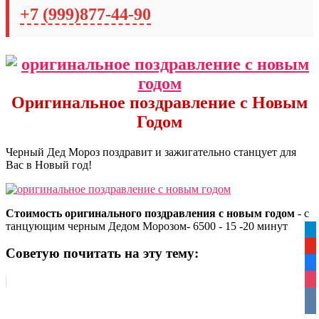
+7 (999)877-44-90
Оригинальное поздравление с Новым
Годом
Черный Дед Мороз поздравит и зажигательно станцует для
Вас в Новый год!
Стоимость оригинального поздравления с новым годом
- с
танцующим черным Дедом Морозом- 6500 - 15 -20 минут
tel
yo
Советую почитать на эту тему:
fa
ins
vko