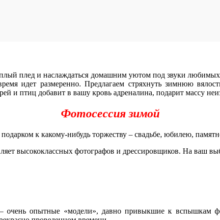
 теплый плед и наслаждаться домашним уютом под звуки любимых
е время идет размеренно. Предлагаем стряхнуть зимнюю вялос
рей и птиц добавит в вашу кровь адреналина, подарит массу не
Фотосессия зимой
подарком к какому-нибудь торжеству – свадьбе, юбилею, памятн
ляет высококлассных фотографов и дрессировщиков. На ваш вы
– очень опытные «модели», давно привыкшие к вспышкам фо
рекрасно проведенном времени.