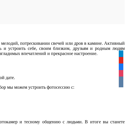
 мелодий, потрескивании свечей или дров в камине. Активный
ть и устроить себе, своим близким, друзьям и родным людям
изгладимых впечатлений и прекрасное настроение.
tele
yout
face
inst
ой дате.
vkon
бор мы можем устроить фотосессию с:
токамер и тесному общению с людьми. В итоге вы станете