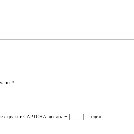
ечены
*
ерезагрузите CAPTCHA.
девять
−
=
один