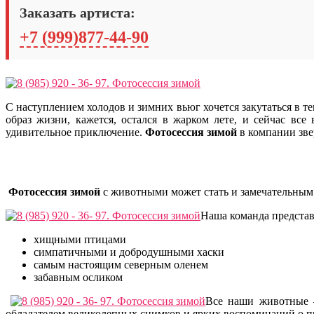
Заказать артиста:
+7 (999)877-44-90
С наступлением холодов и зимних вьюг хочется закутаться в
образ жизни, кажется, остался в жарком лете, и сейчас вс
удивительное приключение.
Фотосессия зимой
в компании зве
Фотосессия зимой
с животными может стать и замечательным 
Наша команда представ
хищными птицами
симпатичными и добродушными хаски
самым настоящим северным оленем
забавным осликом
Все наши животные 
обладателем великолепных снимков и ярких воспоминаний о п