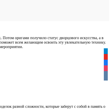
 Потом оригами получило статус дворцового искусства, а в
поможет всем желающим освоить эту увлекательную технику.
 мероприятии.
tele
yout
face
inst
vkon
поделок разной сложности, которые заберут с собой в память о