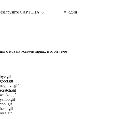
ерезагрузите CAPTCHA.
6
−
=
один
ения о новых комментариях в этой теме