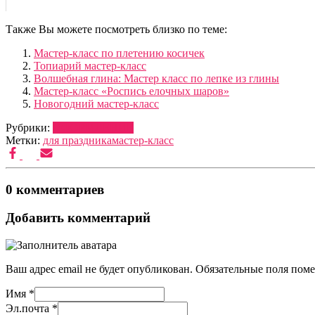
Также Вы можете посмотреть близко по теме:
Мастер-класс по плетению косичек
Топиарий мастер-класс
Волшебная глина: Мастер класс по лепке из глины
Мастер-класс «Роспись елочных шаров»
Новогодний мастер-класс
Рубрики:
ОФОРМЛЕНИЕ
Метки:
для праздника
мастер-класс
0 комментариев
Добавить комментарий
Ваш адрес email не будет опубликован.
Обязательные поля пом
Имя
*
Эл.почта
*