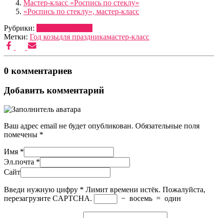
Мастер-класс «Роспись по стеклу»
«Роспись по стеклу», мастер-класс
Рубрики:
ОФОРМЛЕНИЕ
Метки:
Год козы
для праздника
мастер-класс
0 комментариев
Добавить комментарий
Ваш адрес email не будет опубликован.
Обязательные поля
помечены
*
Имя
*
Эл.почта
*
Сайт
Введи нужную цифру
*
Лимит времени истёк. Пожалуйста,
перезагрузите CAPTCHA.
−
восемь
=
один