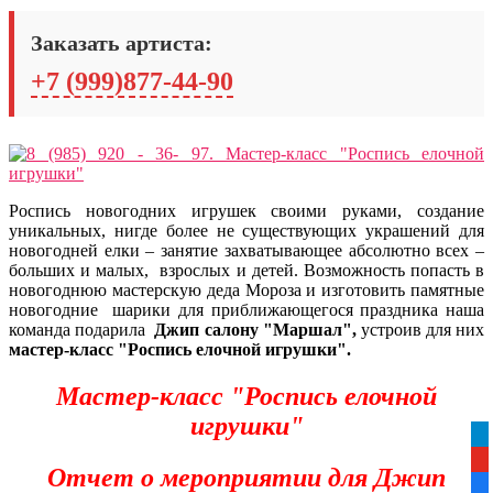
Заказать артиста:
+7 (999)877-44-90
Роспись новогодних игрушек своими руками, создание
уникальных, нигде более не существующих украшений для
новогодней елки – занятие захватывающее абсолютно всех –
больших и малых, взрослых и детей. Возможность попасть в
новогоднюю мастерскую деда Мороза и изготовить памятные
новогодние шарики для приближающегося праздника наша
команда подарила
Джип салону "Маршал",
устроив для них
мастер-класс "Роспись елочной игрушки".
Мастер-класс "Роспись елочной
игрушки"
tel
yo
Отчет о мероприятии для Джип
fa