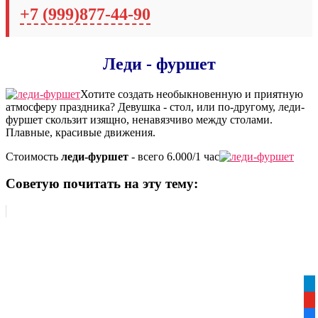
+7 (999)877-44-90
Леди - фуршет
Хотите создать необыкновенную и приятную
атмосферу праздника? Девушка - стол, или по-другому, леди-
фуршет скользит изящно, ненавязчиво между столами.
Плавные, красивые движения.
Стоимость
леди-фуршет
- всего 6.000/1 час
Советую почитать на эту тему:
tel
yo