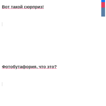
fa
ins
Вот такой сюрприз!
vko
Фотобутафория, что это?