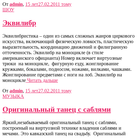
От
admin
,
15 лет
27.02.2011
тому
ШОУ
Эквилибр
Эквилибристика – один из самых сложных жанров циркового
искусства, включающий физическую ловкость, пластическую
выразительность, координацию движений и филигранную
отточенность. Эквилибр на моноцикле (в стиле
американского официанта) Номер включает виртуозные
трюки на моноцикле, фигурную езду, жонглирование
кружками, бокалами, подносом, ножами, вилками, чашками.
Жонглирование предметами с ноги на лоб. Эквилибр на
моноцикле
Читать дальше
От
admin
,
15 лет
27.02.2011
тому
МУЗЫКА
Оригинальный танец с саблями
Яркий,незабываемый оригинальный танец с саблями,
построеный на виртуозной технике владения саблями и
мечами. Это кавказский танец на свадьбу. Оригинальный