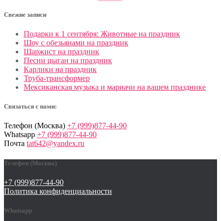
Свежие записи
Подарки к 1 сентября: Животные на праздник
Шоу с обезьянами на праздник
Шаржист на праздник
Песни цыган на праздник
Карлики на праздник
Труба-трансформер
Мексиканская музыка и мариачи на вашем празднике
Связаться с нами:
Телефон (Москва)
+7 (999)877-44-90
Whatsapp
+7 (999)877-44-90
Почта
tat642@yandex.ru
Телефон (Москва)
+7 (999)877-44-90
Политика конфиденциальности
Whatsapp