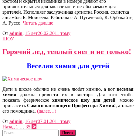
костюм и скрытая изюминка в номере делают его
привлекательным для заказчиков и незабываемым для
зрителей. Исполняет заслуженная артистка Россия, солистка
ансамбля Б. Моисеева. Работала с А. Пугачевой, К. Орбакайте,
А. Руссо,
Читать дальше
От
admin
,
15 лет
26.02.2011
тому
ШОУ
Горячий лед, теплый снег и не только!
Веселая химия для детей
Дети в школе обычно не очень любят химию, а вот
веселая
химия
должна привести их в восторг. Для того чтобы
показать феерическое
химическое шоу для детей
, можно
пригласить
Самого настоящего Профессора Химии!
, а также
его помощника.
(далее…)
От
admin
,
16 лет
07.01.2011
тому
Пагинация
Назад
1
…
35
36
Найти:
записей