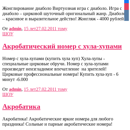
fa
ins
Жонглирование диаболо Виртуозная игра с диаболо. Игра с
диаболо – цирковой шуточный оригинальный жанр. Диаболо
vko
– красивое и выразительное действо! Жонгляж - 4000 рублей
От
admin
,
15 лет
27.02.2011
тому
ШОУ
Акробатический номер с хула-хупами
Номер с хула-хупами (купить хула хуп) Хула-хупы -
специальные цирковые обручи. Номер с хула-хупами
произведет неизгладимое впечатление на зрителей!
Цирковые профессиональные номера! Купить хула-хуп - 6
минут -6.000
От
admin
,
15 лет
27.02.2011
тому
ШОУ
Акробатика
Акробатика! Акробатические яркие номера для любого
праздника! Сольные и парные акробатические номера!