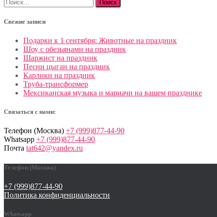
Найти:
записей
Свежие записи
Подарки к 1 сентября: Животные на праздник
Шоу с обезьянами на праздник
Шаржист на праздник
Песни цыган на праздник
Карлики на праздник
Труба-трансформер
Мексиканская музыка и мариачи на вашем празднике
Связаться с нами:
Телефон (Москва)
+7 (999)877-44-90
Whatsapp
+7 (999)877-44-90
Почта
tat642@yandex.ru
Телефон (Москва)
+7 (999)877-44-90
Политика конфиденциальности
Whatsapp