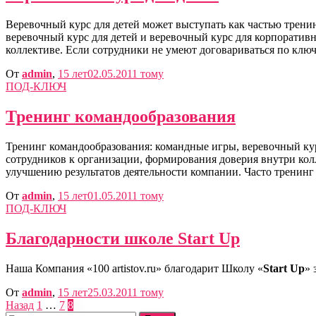
Веревочный курс для детей может выступать как частью тренин
веревочный курс для детей и веревочный курс для корпорати
коллективе. Если сотрудники не умеют договариваться по клю
От
admin
,
15 лет
02.05.2011
тому
ПОД-КЛЮЧ
Тренинг командообразования
Тренинг командообразования: командные игры, веревочный кур
сотрудников к организации, формирования доверия внутри ко
улучшению результатов деятельности компании. Часто тренинг
От
admin
,
15 лет
01.05.2011
тому
ПОД-КЛЮЧ
Благодарности школе Start Up
Наша Компания «100 artistov.ru» благодарит Школу «
Start Up
» 
От
admin
,
15 лет
25.03.2011
тому
Пагинация
Назад
1
…
7
8