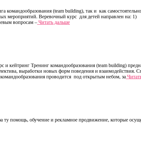
га командообразования (team building), так и как самостоятел
вных мероприятий. Веревочный курс для детей направлен на: 1
чевым вопросам –
Читать дальше
с и кейтринг Тренинг командообразования (team building) пред
ллектива, выработки новых форм поведения и взаимодействия. 
 командообразования проводится под открытым небом, за
Читать
за ту помощь, обучение и рекламное продвижение, которые осущ