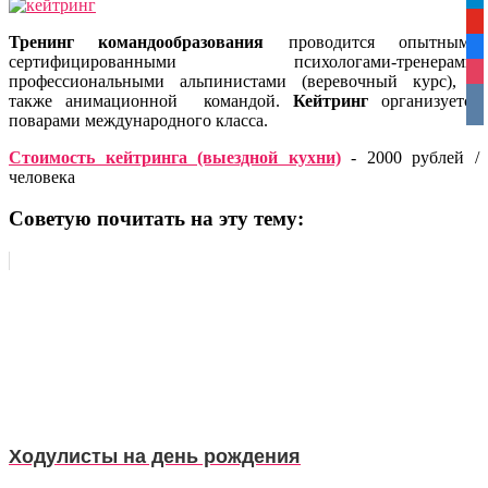
tel
yo
Тренинг командообразования
проводится опытными
fa
сертифицированными психологами-тренерами,
ins
профессиональными альпинистами (веревочный курс), а
также анимационной командой.
Кейтринг
организуется
vko
поварами международного класса.
Стоимость кейтринга (выездной кухни)
- 2000 рублей /
человека
Советую почитать на эту тему:
Ходулисты на день рождения