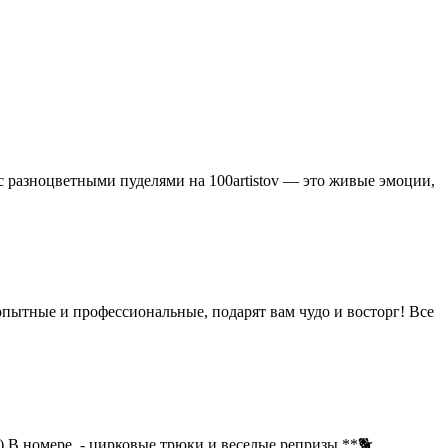
с разноцветными пуделями на 100artistov — это живые эмоции,
пытные и профессиональные, подарят вам чудо и восторг! Все
) В номере - цирковые трюки и веселые репризы **🐕