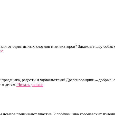
тали от однотипных клоунов и аниматоров? Закажите шоу собак 
ше
праздника, радости и удовольствия! Дрессировщики – добрые, о
им детям!
Читать дальше
ом номере принимают участие 2 собачки (два королевских пуделя