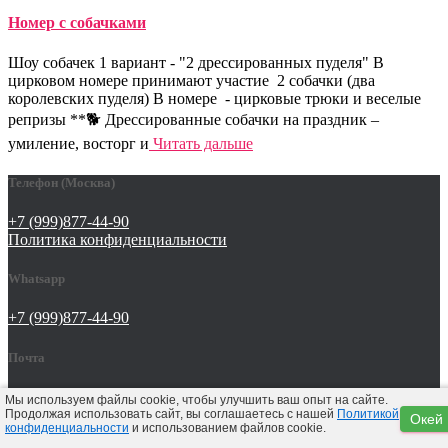
Номер с собачками
Шоу собачек 1 вариант - "2 дрессированных пуделя" В
цирковом номере принимают участие 2 собачки (два
королевских пуделя) В номере - цирковые трюки и веселые
репризы **🐕 Дрессированные собачки на праздник –
умиление, восторг и
Читать дальше
Телефон (Москва)
+7 (999)877-44-90
Политика конфиденциальности
Whatsapp
+7 (999)877-44-90
Почта
tat642@yandex.ru
Мы используем файлы cookie, чтобы улучшить ваш опыт на сайте.
Продолжая использовать сайт, вы соглашаетесь с нашей
Политикой
Окей
конфиденциальности
и использованием файлов cookie.
Hestia | Разработано
ThemeIsle