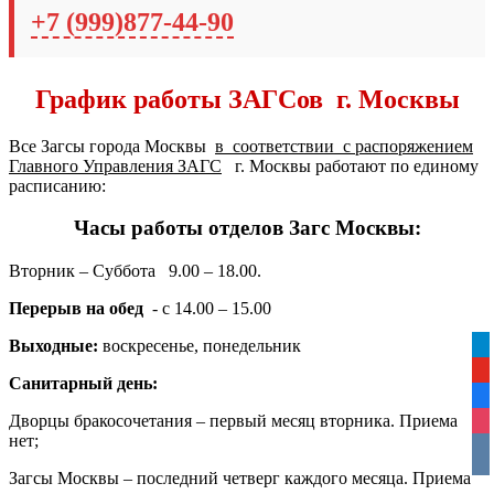
+7 (999)877-44-90
График работы ЗАГСов г. Москвы
Все Загсы города Москвы
в соответствии с распоряжением
Главного Управления ЗАГС
г. Москвы работают по единому
расписанию
:
Часы работы отделов Загс Москвы:
Вторник – Суббота 9.00 – 18.00.
Перерыв на обед
- с 14.00 – 15.00
Выходные:
воскресенье, понедельник
tel
yo
Санитарный день:
fa
Дворцы бракосочетания – первый месяц вторника. Приема
ins
нет;
vko
Загсы Москвы – последний четверг каждого месяца. Приема