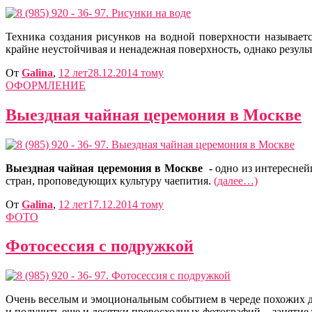
Техника создания рисунков на водной поверхности называет
крайне неустойчивая и ненадежная поверхность, однако резуль
От
Galina
,
12 лет
28.12.2014
тому
ОФОРМЛЕНИЕ
Выездная чайная церемония в Москве
Выездная чайная церемония в Москве -
одно из интересней
стран, проповедующих культуру чаепития.
(далее…)
От
Galina
,
12 лет
17.12.2014
тому
ФОТО
Фотосессия с подружкой
Очень веселым и эмоциональным событием в череде похожих д
и получить еще и десятки превосходных фотографий - занятие 