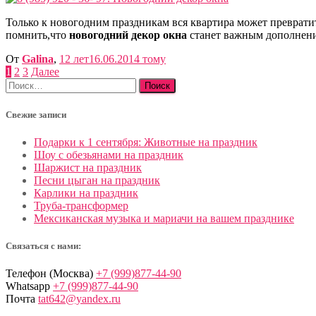
Только к новогодним праздникам вся квартира может преврат
помнить,что
новогодний декор окна
станет важным дополнени
От
Galina
,
12 лет
16.06.2014
тому
Пагинация
1
2
3
Далее
Найти:
записей
Свежие записи
Подарки к 1 сентября: Животные на праздник
Шоу с обезьянами на праздник
Шаржист на праздник
Песни цыган на праздник
Карлики на праздник
Труба-трансформер
Мексиканская музыка и мариачи на вашем празднике
Связаться с нами:
Телефон (Москва)
+7 (999)877-44-90
Whatsapp
+7 (999)877-44-90
Почта
tat642@yandex.ru