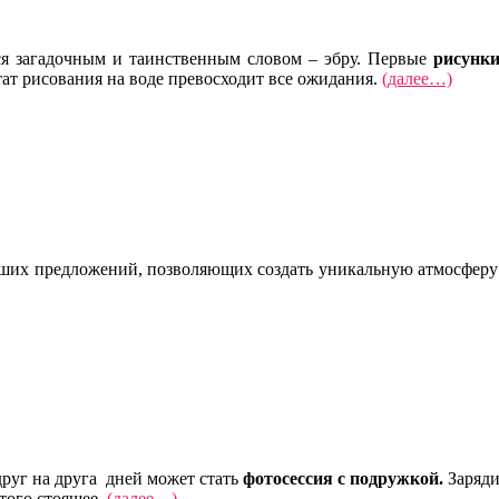
ся загадочным и таинственным словом – эбру. Первые
рисунки
тат рисования на воде превосходит все ожидания.
(далее…)
ших предложений, позволяющих создать уникальную атмосферу 
руг на друга дней может стать
фотосессия с подружкой.
Заряди
того стоящее.
(далее…)