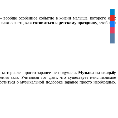
tele
– вообще особенное событие в жизни малыша, которого он с
yout
важно знать, к
ак готовиться к детскому празднику
, чтобы он
face
inst
vkon
ом материале просто заранее не подумали.
Музыка на свадьбу
ения зала. Учитывая тот факт, что существует неисчислимое
отиться о музыкальной подборке заранее просто необходимо.