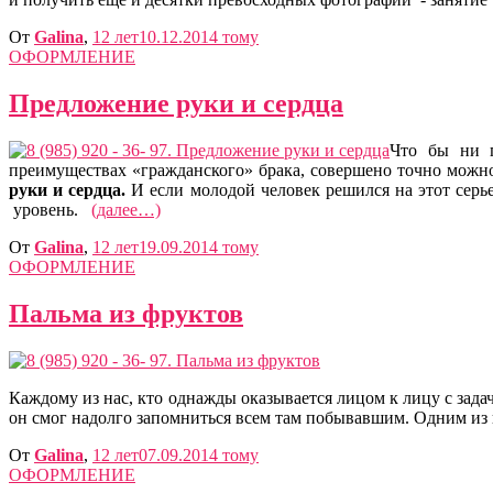
От
Galina
,
12 лет
10.12.2014
тому
ОФОРМЛЕНИЕ
Предложение руки и сердца
Что бы ни г
преимуществах «гражданского» брака, совершено точно можно
руки и сердца.
И если молодой человек решился на этот сер
уровень.
(далее…)
От
Galina
,
12 лет
19.09.2014
тому
ОФОРМЛЕНИЕ
Пальма из фруктов
Каждому из нас, кто однажды оказывается лицом к лицу с зада
он смог надолго запомниться всем там побывавшим. Одним из 
От
Galina
,
12 лет
07.09.2014
тому
ОФОРМЛЕНИЕ