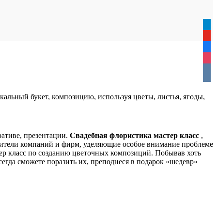
tele
yout
face
inst
vkon
кальный букет, композицию, используя цветы, листья, ягоды,
ративе, презентации.
Свадебная флористика мастер класс
,
дители компаний и фирм, уделяющие особое внимание проблеме
тер класс по созданию цветочных композиций. Побывав хоть
сегда сможете поразить их, преподнеся в подарок «шедевр»