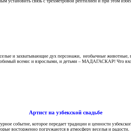
м установить связь с трёхметровой рептилией и при этом избеж
захватывающие дух персонажи, необычные животные, прибы
Любимый всеми: и взрослыми, и детьми – МАДАГАСКАР! Что вхо
Артист на узбекской свадьбе
ьтурное событие, которое передает традиции и ценности узбекск
торые восторженно погружаются в атмосферу веселья и радости.