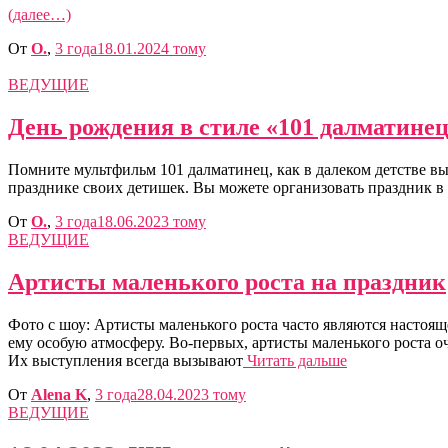
(далее…)
От
O.
,
3 года
18.01.2024
тому
ВЕДУЩИЕ
День рождения в стиле «101 далматине
Помните мультфильм 101 далматинец, как в далеком детстве в
празднике своих детишек. Вы можете организовать праздник в
От
O.
,
3 года
18.06.2023
тому
ВЕДУЩИЕ
Артисты маленького роста на праздник
Фото с шоу: Артисты маленького роста часто являются настоя
ему особую атмосферу. Во-первых, артисты маленького роста 
Их выступления всегда вызывают
Читать дальше
От
Alena K
,
3 года
28.04.2023
тому
ВЕДУЩИЕ