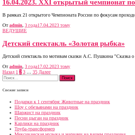
16.04.2023. XXI открытый чемпионат по
В рамках 21 открытого Чемпионата России по фокусам проходи
От
admin
,
3 года
17.04.2023
тому
ВЕДУЩИЕ
Детский спектакль «Золотая рыбка»
Детский спектакль по мотивам сказки А.С. Пушкина "Сказка о 
От
admin
,
3 года
17.02.2023
тому
Пагинация
Назад
1
2
3
…
35
Далее
Найти:
записей
Свежие записи
Подарки к 1 сентября: Животные на праздник
Шоу с обезьянами на праздник
Шаржист на праздник
Песни цыган на праздник
Карлики на праздник
Труба-трансформер
Мексиканская музыка и мариачи на вашем празднике