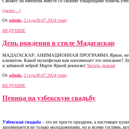
Сможет ли именник вместе со своими товарищами помочь учены
(далее…)
От
admin
,
2 года
30.07.2024
тому
ВЕДУЩИЕ
День рождения в стиле Мадагаскар
МАДАГАСКАР: АНИМАЦИОННАЯ ПРОГРАММА Яркие, веселые и 
климатом. Какой мультфильм вам напоминает это описание? 
и забавной зеброй Марти Яркий реквизит
Читать дальше
От
admin
,
2 года
30.07.2024
тому
ВЕДУЩИЕ
Певица на узбекскую свадьбу
Узбекская свадьба
– это не просто праздник, а настоящее кул
запоминается не только молодоженами, но и всеми гостями, ко