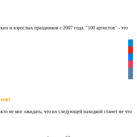
зрослых праздников с 2007 года. "100 артистов" - это
tele
yout
face
inst
vkon
стей?
икто не мог ожидать, что их следующей находкой станет не что