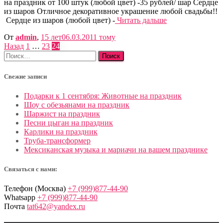
на праздник от 100 штук (любой цвет) -35 рублей/ шар Сердце
из шаров Отличное декоративное украшение любой свадьбы!!
Сердце из шаров (любой цвет) -
Читать дальше
От
admin
,
15 лет
06.03.2011
тому
Пагинация
Назад
1
…
23
24
Найти:
записей
Свежие записи
Подарки к 1 сентября: Животные на праздник
Шоу с обезьянами на праздник
Шаржист на праздник
Песни цыган на праздник
Карлики на праздник
Труба-трансформер
Мексиканская музыка и мариачи на вашем празднике
Связаться с нами:
Телефон (Москва)
+7 (999)877-44-90
Whatsapp
+7 (999)877-44-90
Почта
tat642@yandex.ru