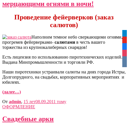
мерцающими огнями в ночи!
Проведение фейерверков (заказ
салютов)
tel
Наполним темное небо сверкающими огнями,
yo
прогремев фейерверками-
салютами
в честь вашего
торжества из крупнокалиберных снарядов!
fa
ins
Есть лицензия по использованию пиротехнических изделий.
vko
Выдана Минпромышленности и торговли РФ.
Наши пиротехники устраивали салюты на днях города Истры,
Долгопрудного, на свадьбах, корпоративных мероприятиях и
юбилеях.
(далее…)
От
admin
,
15 лет
08.09.2011
тому
ОФОРМЛЕНИЕ
Свадебные арки